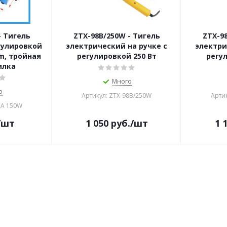
- Тигель
ZTX-98B/250W - Тигель
ZTX-9
гулировкой
электрический на ручке с
электри
m, тройная
регулировкой 250 Вт
регул
илка
Много
о
Артикул: ZTX-98B/250W
Арти
1A 150W
/шт
1 050
руб.
/шт
1 