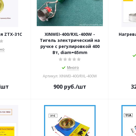
я ZTX-31C
XINWEI-400/RXL-400W -
Нагрев
Тигель электрический на
ручке с регулировкой 400
чно
Вт, diam=65mm
Много
Артикул: XINWEI-400/RXL-400W
/шт
900
руб.
/шт
3