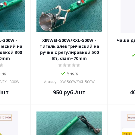
L-300W -
XINWEI-500W/RXL-500W -
Чаша дл
ческий на
Тигель электрический на
овкой 300
ручке с регулировкой 500
60mm
Вт, diam=70mm
чно
Много
00/RXL-300W
Артикул: XW-500W/RXL-500W
/шт
950
руб.
/шт
4