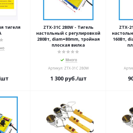
ля тигеля
ZTX-31C 280W - Тигель
ZTX-2
A
настольный с регулировкой
настольн
280Вт, diam=80mm, тройная
160Вт, d
плоская вилка
пл
чно
Много
Артикул: ZTX-31C 280W
Арти
/шт
1 300
руб.
/шт
9