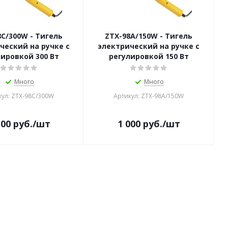
8C/300W - Тигель
ZTX-98A/150W - Тигель
ческий на ручке с
электрический на ручке с
ировкой 300 Вт
регулировкой 150 Вт
Много
Много
кул: ZTX-98C/300W
Артикул: ZTX-98A/150W
100
руб.
/шт
1 000
руб.
/шт