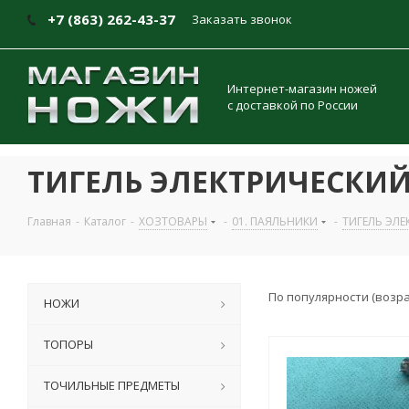
+7 (863) 262-43-37
Заказать звонок
Интернет-магазин ножей
с доставкой по России
ТИГЕЛЬ ЭЛЕКТРИЧЕСКИ
Главная
-
Каталог
-
ХОЗТОВАРЫ
-
01. ПАЯЛЬНИКИ
-
ТИГЕЛЬ ЭЛЕ
По популярности (возр
НОЖИ
ТОПОРЫ
ТОЧИЛЬНЫЕ ПРЕДМЕТЫ