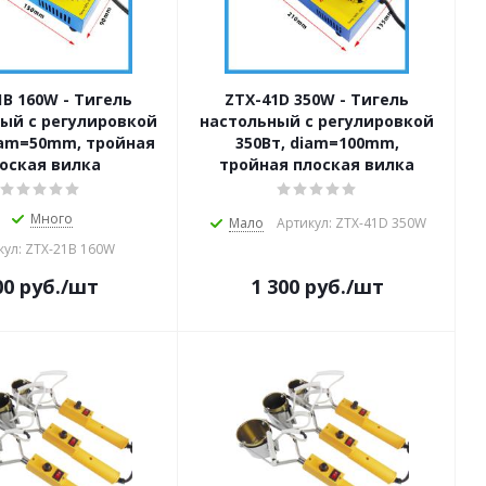
1B 160W - Тигель
ZTX-41D 350W - Тигель
ый с регулировкой
настольный с регулировкой
iam=50mm, тройная
350Вт, diam=100mm,
оская вилка
тройная плоская вилка
Много
Мало
Артикул: ZTX-41D 350W
кул: ZTX-21B 160W
00
руб.
/шт
1 300
руб.
/шт