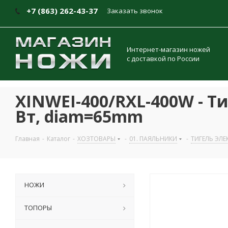
+7 (863) 262-43-37
Заказать звонок
Интернет-магазин ножей
с доставкой по России
XINWEI-400/RXL-400W - Т
Вт, diam=65mm
Главная
-
Каталог
-
ХОЗТОВАРЫ
-
01. ПАЯЛЬНИКИ
-
ТИГЕЛЬ ЭЛЕ
НОЖИ
ТОПОРЫ