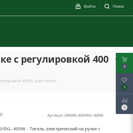
Войти
Поиск
ке с регулировкой 400
0
регулировкой 400 Вт, diam=65mm
0
0
Артикул:
XINWEI-400/RXL-400W
/RXL-400W - Тигель электрический на ручке с