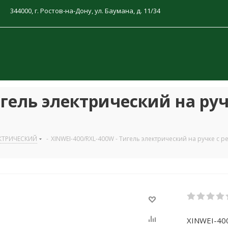
344000, г. Ростов-на-Дону, ул. Баумана, д. 11/34
игель электрический на руч
КТРИЧЕСКИЙ
-
XINWEI-400/RXL-400W - Тигель электрический на ручке с 
XINWEI-400