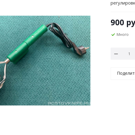
регулиров
900
ру
Много
Поделит