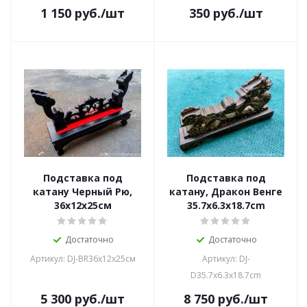
1 150
руб.
/шт
350
руб.
/шт
Подставка под
Подставка под
катану Черный Рю,
катану, Дракон Венге
36х12х25см
35.7х6.3х18.7cm
Достаточно
Достаточно
Артикул: DJ-BR36х12х25см
Артикул: DJ-
D35.7х6.3х18.7cm
5 300
руб.
/шт
8 750
руб.
/шт