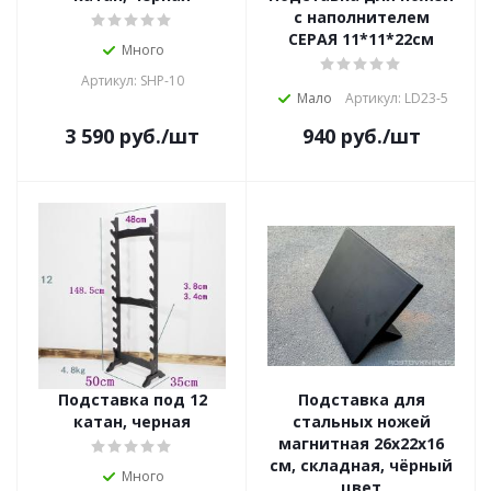
с наполнителем
СЕРАЯ 11*11*22см
Много
Артикул: SHP-10
Мало
Артикул: LD23-5
3 590
руб.
/шт
940
руб.
/шт
Подставка под 12
Подставка для
катан, черная
стальных ножей
магнитная 26х22х16
см, складная, чёрный
Много
цвет