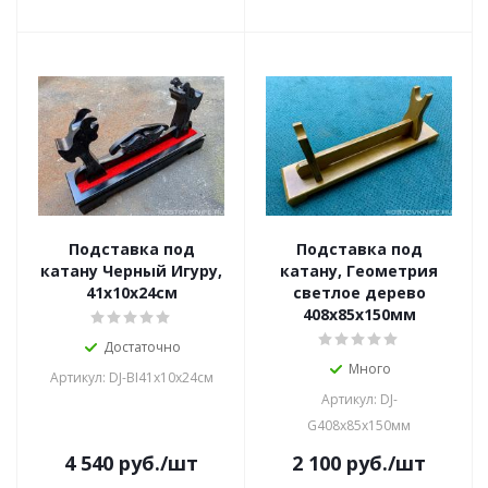
Подставка под
Подставка под
катану Черный Игуру,
катану, Геометрия
41х10х24см
светлое дерево
408х85х150мм
Достаточно
Много
Артикул: DJ-BI41х10х24см
Артикул: DJ-
G408х85х150мм
4 540
руб.
/шт
2 100
руб.
/шт