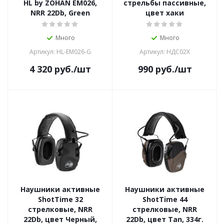
HL by ZOHAN EM026,
стрельбы пассивные,
NRR 22Db, Green
цвет хаки
Много
Много
Артикул: HL-EM026-G
Артикул: НДС02Х
4 320
руб.
/шт
990
руб.
/шт
Наушники активные
Наушники активные
ShotTime 32
ShotTime 44
стрелковые, NRR
стрелковые, NRR
22Db, цвет Черный,
22Db, цвет Tan, 334г.