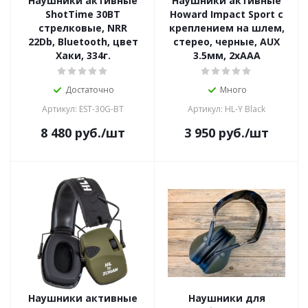
Наушники активные
Наушники активные
ShotTime 30BT
Howard Impact Sport с
стрелковые, NRR
креплением на шлем,
22Db, Bluetooth, цвет
стерео, черные, AUX
Хаки, 334г.
3.5мм, 2xAAA
Достаточно
Много
Артикул: EST-30G-BT
Артикул: HL-Y Black
8 480
руб.
/шт
3 950
руб.
/шт
Наушники активные
Наушники для