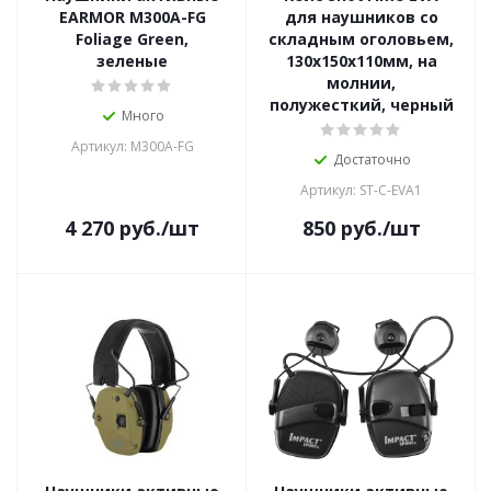
EARMOR M300A-FG
для наушников со
Foliage Green,
складным оголовьем,
зеленые
130х150х110мм, на
молнии,
полужесткий, черный
Много
Артикул: M300A-FG
Достаточно
Артикул: ST-C-EVA1
4 270
руб.
/шт
850
руб.
/шт