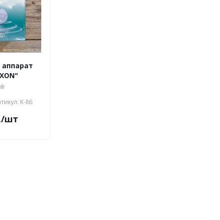
й аппарат
AXON"
тикул: K-86
.
/шт