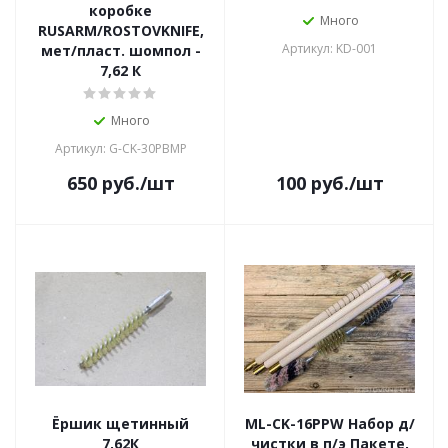
коробке
Много
RUSARM/ROSTOVKNIFE,
Артикул: KD-001
мет/пласт. шомпол -
7,62 К
Много
Артикул: G-CK-30PBMP
650
руб.
/шт
100
руб.
/шт
Ёршик щетинный
ML-CK-16PPW Набор д/
7,62К
чистки в п/э Пакете,