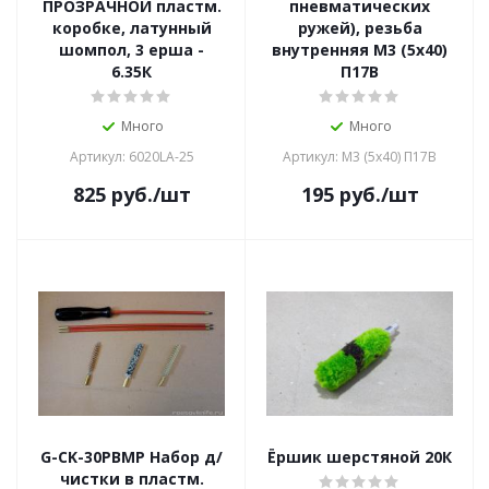
ПРОЗРАЧНОЙ пластм.
пневматических
коробке, латунный
ружей), резьба
шомпол, 3 ерша -
внутренняя М3 (5х40)
6.35К
П17В
Много
Много
Артикул: 6020LA-25
Артикул: М3 (5х40) П17В
825
руб.
/шт
195
руб.
/шт
G-CK-30PBMP Набор д/
Ёршик шерстяной 20К
чистки в пластм.