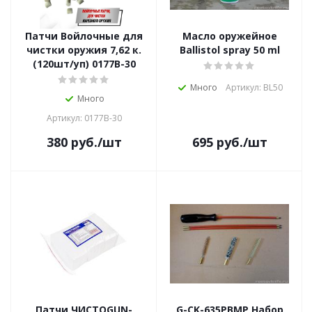
Патчи Войлочные для
Масло оружейное
чистки оружия 7,62 к.
Ballistol spray 50 ml
(120шт/уп) 0177В-30
Много
Артикул: BL50
Много
Артикул: 0177В-30
380
руб.
/шт
695
руб.
/шт
Патчи ЧИСТОGUN-
G-CK-635PBMP Набор