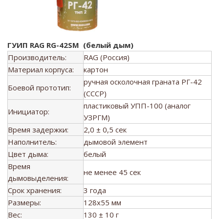
ГУИП RAG RG-42SM (белый дым)
Производитель:
RAG (Россия)
Материал корпуса:
картон
ручная осколочная граната РГ-42
Боевой прототип:
(СССР)
пластиковый УПП-100 (аналог
Инициатор:
УЗРГМ)
Время задержки:
2,0 ± 0,5 сек
Наполнитель:
дымовой элемент
Цвет дыма:
белый
Время
не менее 45 сек
дымовыделения:
Срок хранения:
3 года
Размеры:
128x55 мм
Вес:
130 ± 10 г