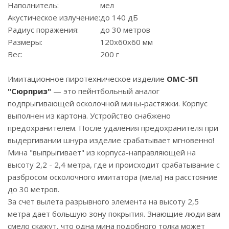
Наполнитель:
мел
Акустическое излучение:
до 140 дБ
Радиус поражения:
до 30 метров
Размеры:
120x60x60 мм
Вес:
200 г
Имитационное пиротехническое изделие
ОМС-5П
"Сюрприз"
— это пейнтбольный аналог
подпрыгивающей осколочной мины-растяжки. Корпус
выполнен из картона. Устройство снабжено
предохранителем. После удаления предохранителя при
выдергивании шнура изделие срабатывает мгновенно!
Мина "выпрыгивает" из корпуса-направляющей на
высоту 2,2 - 2,4 метра, где и происходит срабатывание с
разбросом осколочного имитатора (мела) на расстояние
до 30 метров.
За счет вылета разрывного элемента на высоту 2,5
метра дает большую зону покрытия. Знающие люди вам
смело скажут, что одна мина подобного толка может