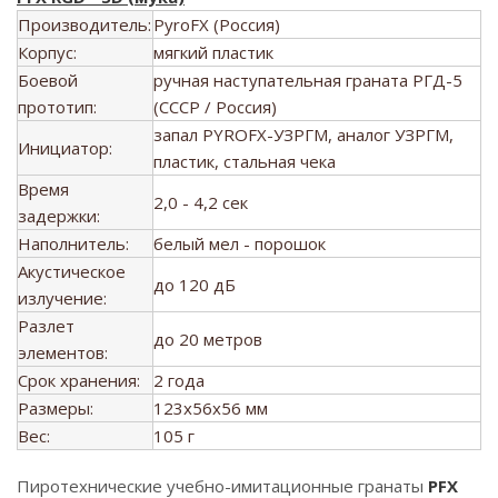
Производитель:
PyroFX (Россия)
Корпус:
мягкий пластик
Боевой
ручная наступательная граната РГД-5
прототип:
(СССР / Россия)
запал PYROFX-УЗРГМ, аналог УЗРГМ,
Инициатор:
пластик, стальная чека
Время
2,0 - 4,2 сек
задержки:
Наполнитель:
белый мел - порошок
Акустическое
до 120 дБ
излучение:
Разлет
до 20 метров
элементов:
Срок хранения:
2 года
Размеры:
123x56x56 мм
Вес:
105 г
Пиротехнические учебно-имитационные гранаты
PFX