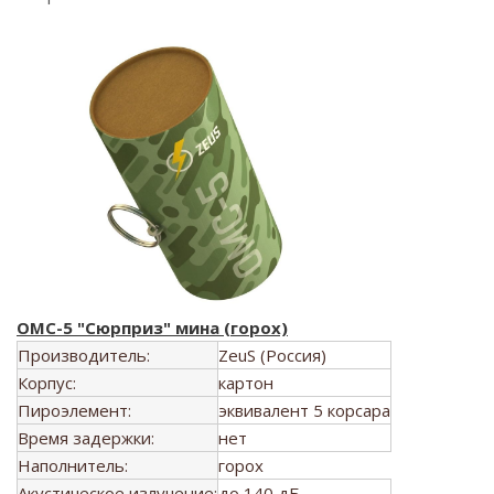
ОМС-5 "Сюрприз" мина (горох)
Производитель:
ZeuS (Россия)
Корпус:
картон
Пироэлемент:
эквивалент 5 корсара
Время задержки:
нет
Наполнитель:
горох
Акустическое излучение:
до 140 дБ