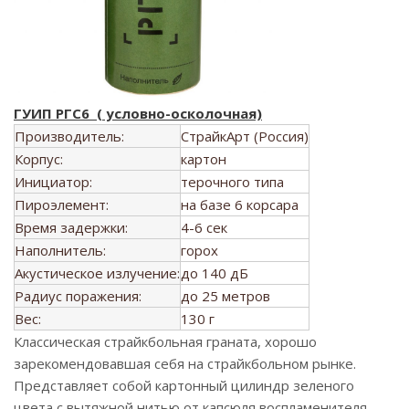
ГУИП РГС6 ( условно-осколочная)
Производитель:
СтрайкАрт (Россия)
Корпус:
картон
Инициатор:
терочного типа
Пироэлемент:
на базе 6 корсара
Время задержки:
4-6 сек
Наполнитель:
горох
Акустическое излучение:
до 140 дБ
Радиус поражения:
до 25 метров
Вес:
130 г
Классическая страйкбольная граната, хорошо
зарекомендовавшая себя на страйкбольном рынке.
Представляет собой картонный цилиндр зеленого
цвета с вытяжной нитью от капсюля воспламенителя.