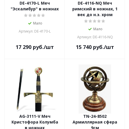
DE-4170-L Меч
DE-4116-NQ Меч
"Эскалибур" в ножнах
римский в ножнах, 1
век до н.э. хром
Мало
Мало
Артикул: DE-4170-L
Артикул: DE-4116-NQ
17 290
руб.
/шт
15 740
руб.
/шт
AG-3111-V Меч
TN-24-8502
Кристофора Колумба
Армиллярная сфера
в ножнах
9см