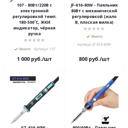
107 - 80Вт/220В с
JF-616-80W - Паяльник
электронной
80Вт с механической
регулировкой темп.
регулировкой (жало
180-500˚С, ЖКИ
В, плоская вилка)
индикатор, чёрная
ручка
Много
Артикул: JF-616-80W
Много
Артикул: 107
1 000
руб.
/шт
800
руб.
/шт
GT-616-60W -
900/60Вт - Паяльник