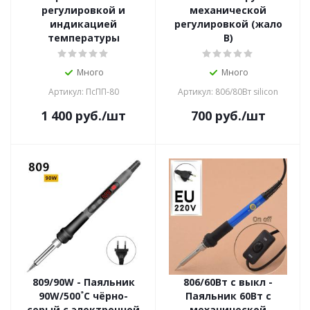
регулировкой и
механической
индикацией
регулировкой (жало
температуры
В)
Много
Много
Артикул: ПсПП-80
Артикул: 806/80Вт silicon
1 400
руб.
/шт
700
руб.
/шт
809/90W - Паяльник
806/60Вт с выкл -
90W/500˚С чёрно-
Паяльник 60Вт с
серый с электронной
механической