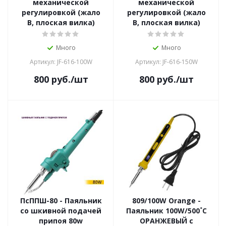
механической
механической
регулировкой (жало
регулировкой (жало
В, плоская вилка)
В, плоская вилка)
Много
Много
Артикул: JF-616-100W
Артикул: JF-616-150W
800
руб.
/шт
800
руб.
/шт
ПсППШ-80 - Паяльник
809/100W Orange -
со шкивной подачей
Паяльник 100W/500˚С
припоя 80w
ОРАНЖЕВЫЙ с