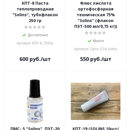
КПТ-8 Паста
Флюс кислота
теплопроводная
ортофосфорная
"Solins", тубофлакон
техническая 75%
250 гр
"Solins" (флакон
ПЭТ-500 мл/0,75 кг))
Достаточно
Много
Артикул: КПТ-8, 250гр
Артикул: Орто 0,5л Solins
600
руб.
/шт
550
руб.
/шт
ПМС- 5 "Solins", ПЭТ-20
КПТ-19 (SOLINS 10шт/