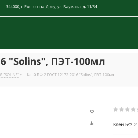
344000, г. Ростов-на-Дону, ул. Баумана, д. 11/34
6 "Solins", ПЭТ-100мл
 "SOLINS"
-
Клей БФ-2 ГОСТ 12172-2016 "Solins", ПЭТ-100мл
Клей БФ-2 