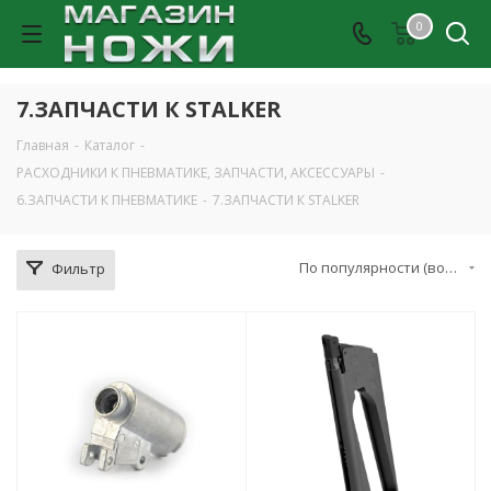
0
7.ЗАПЧАСТИ К STALKER
Главная
-
Каталог
-
РАСХОДНИКИ К ПНЕВМАТИКЕ, ЗАПЧАСТИ, АКСЕССУАРЫ
-
6.ЗАПЧАСТИ К ПНЕВМАТИКЕ
-
7.ЗАПЧАСТИ К STALKER
По популярности (возрастание)
Фильтр