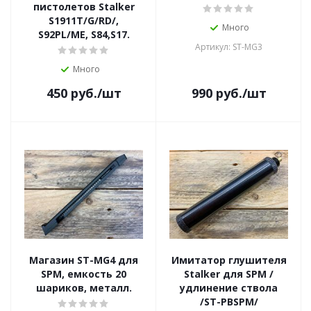
пистолетов Stalker
S1911T/G/RD/,
Много
S92PL/ME, S84,S17.
Артикул: ST-MG3
Много
450
руб.
/шт
990
руб.
/шт
Магазин ST-MG4 для
Имитатор глушителя
SPM, емкость 20
Stalker для SPM /
шариков, металл.
удлинение ствола
/ST-PBSPM/