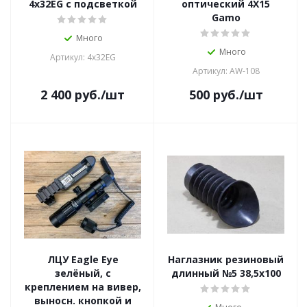
4x32EG с подсветкой
оптический 4Х15
Gamo
Много
Много
Артикул: 4x32EG
Артикул: AW-108
2 400
руб.
/шт
500
руб.
/шт
ЛЦУ Eagle Eye
Наглазник резиновый
зелёный, с
длинный №5 38,5х100
креплением на вивер,
выносн. кнопкой и