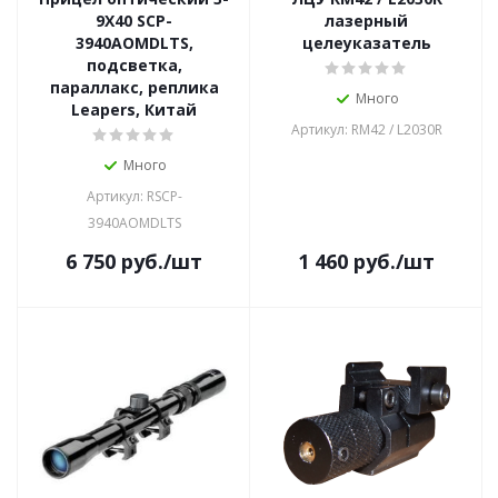
9X40 SCP-
лазерный
3940AOMDLTS,
целеуказатель
подсветка,
параллакс, реплика
Много
Leapers, Китай
Артикул: RM42 / L2030R
Много
Артикул: RSCP-
3940AOMDLTS
6 750
руб.
/шт
1 460
руб.
/шт