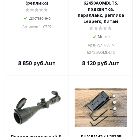
(реплика)
62450AOMDLTS,
подсветка,
параллакс, реплика
Достаточно
Leapers, Китай
Артикул: 110797
Много
Артикул: RSCP-
62450AOMDLTS
8 850
руб.
/шт
8 120
руб.
/шт
Прицел оптический 3-
ЛЦУ RM42 / L2030R