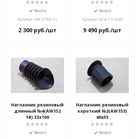
Много
Много
Артикул: AW-37/RD-51
Артикул: VX-III 1.5-5x20
2 300
руб.
/шт
9 490
руб.
/шт
Наглазник резиновый
Наглазник резиновый
длинный №4(AW152
короткий №2(AW153)
1#) 33х100
40х55
Много
Много