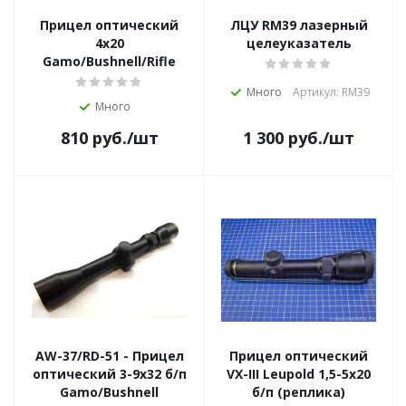
Прицел оптический
ЛЦУ RM39 лазерный
4x20
целеуказатель
Gamo/Bushnell/Rifle
Много
Артикул: RM39
Много
810
руб.
/шт
1 300
руб.
/шт
AW-37/RD-51 - Прицел
Прицел оптический
оптический 3-9x32 б/п
VX-III Leupold 1,5-5x20
Gamo/Bushnell
б/п (реплика)