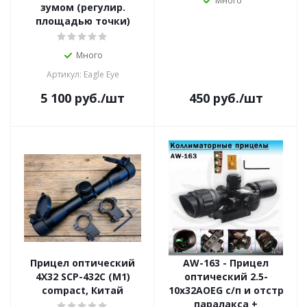
Много
зумом (регулир.
площадью точки)
Много
Артикул: Eagle Eye
5 100
руб.
/шт
450
руб.
/шт
Прицел оптический
AW-163 - Прицел
4X32 SCP-432C (M1)
оптический 2.5-
compact, Китай
10x32AOEG c/п и отстр
паралакса +