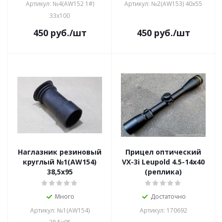
Артикул: №4(AW152 1#)
Артикул: №2(AW153) 40х55
33х100
450
руб.
/шт
450
руб.
/шт
Наглазник резиновый
Прицел оптический
круглый №1(AW154)
VX-3i Leupold 4.5-14x40
38,5х95
(реплика)
Много
Достаточно
Артикул: №1(AW154)
Артикул: 170692