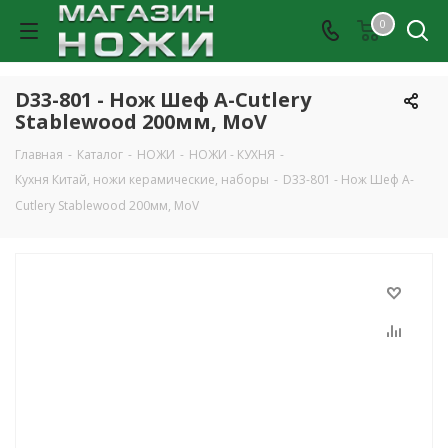
0
D33-801 - Нож Шеф A-Cutlery
Stablewood 200мм, MoV
Главная
-
Каталог
-
НОЖИ
-
НОЖИ - КУХНЯ
-
Кухня Китай, ножи керамические, наборы
-
D33-801 - Нож Шеф A-
Cutlery Stablewood 200мм, MoV