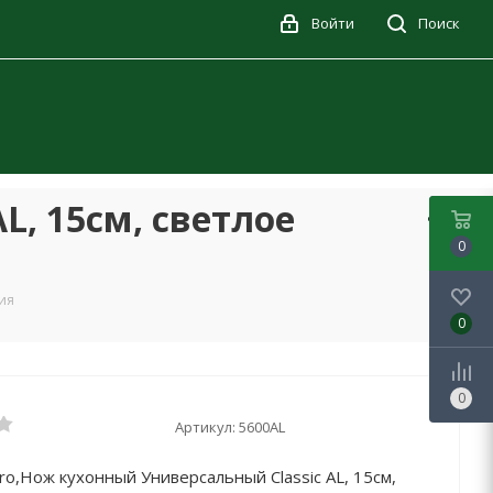
Войти
Поиск
L, 15см, светлое
0
лия
0
0
Артикул:
5600AL
ero,Нож кухонный Универсальный Classic AL, 15см,