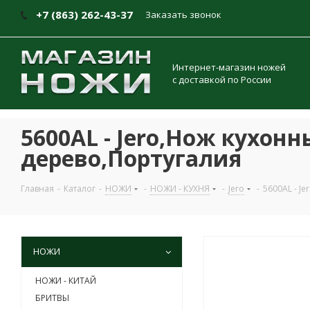
+7 (863) 262-43-37
Заказать звонок
Интернет-магазин ножей
с доставкой по России
5600AL - Jero,Нож кухонн
дерево,Португалия
Главная
-
Каталог
-
НОЖИ
-
НОЖИ - КУХНЯ
-
Jero
-
5600AL - J
НОЖИ
НОЖИ - КИТАЙ
БРИТВЫ