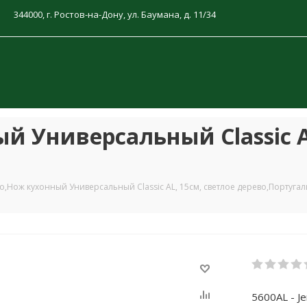
344000, г. Ростов-на-Дону, ул. Баумана, д. 11/34
ый Универсальный Classic A
ero,Нож кухонный Универсальный Classic AL, 15см, светлое дерево,Португа
5600AL - J