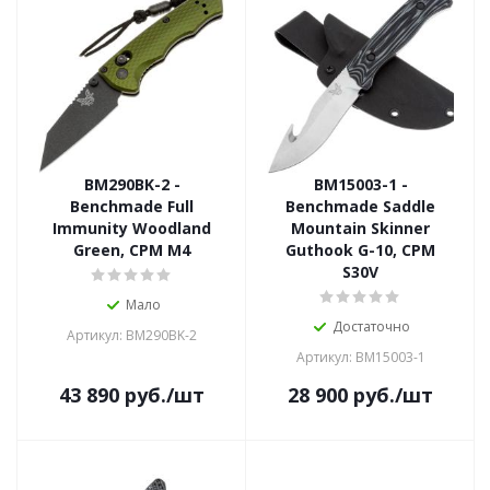
BM290BK-2 -
BM15003-1 -
Benchmade Full
Benchmade Saddle
Immunity Woodland
Mountain Skinner
Green, CPM M4
Guthook G-10, CPM
S30V
Мало
Достаточно
Артикул: BM290BK-2
Артикул: BM15003-1
43 890
руб.
/шт
28 900
руб.
/шт