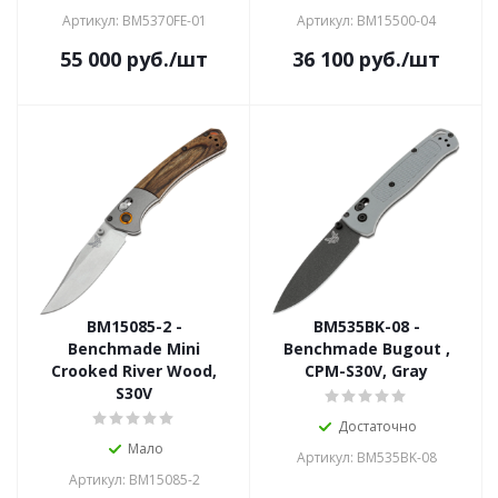
Артикул: BM5370FE-01
Артикул: BM15500-04
55 000
руб.
/шт
36 100
руб.
/шт
BM15085-2 -
BM535BK-08 -
Benchmade Mini
Benchmade Bugout ,
Crooked River Wood,
CPM-S30V, Gray
S30V
Достаточно
Мало
Артикул: BM535BK-08
Артикул: BM15085-2