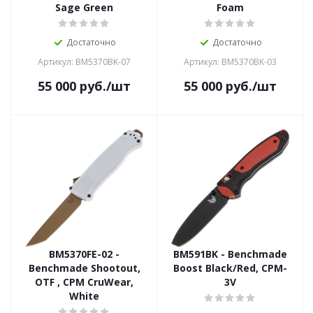
Sage Green
Foam
Достаточно
Достаточно
Артикул: BM5370BK-07
Артикул: BM5370BK-03
55 000
руб.
/шт
55 000
руб.
/шт
BM5370FE-02 -
BM591BK - Benchmade
Benchmade Shootout,
Boost Black/Red, CPM-
OTF , CPM CruWear,
3V
White