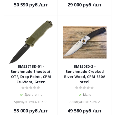
50 590
руб.
/шт
29 000
руб.
/шт
BM5371BK-01 -
BM15080-2 -
Benchmade Shootout,
Benchmade Crooked
OTF, Drop Point , CPM
River Wood, CPM-S30V
CruWear, Green
steel
Достаточно
Мало
Артикул: BM5371BK-01
Артикул: BM15080-2
55 000
руб.
/шт
49 580
руб.
/шт