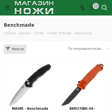
0
Benchmade
Главная
-
Каталог
-
НОЖИ
-
НОЖИ - БРЕНДЫ
-
Benchmade
По популярности (возрастание)
Фильтр
BM495 - Benchmade
BM5370BK-04 -