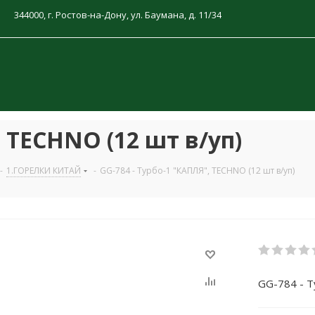
344000, г. Ростов-на-Дону, ул. Баумана, д. 11/34
, TECHNO (12 шт в/уп)
-
1.ГОРЕЛКИ КИТАЙ
-
GG-784 - Турбо-1 "КАПЛЯ", TECHNO (12 шт в/уп)
GG-784 - Т