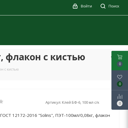
Войти
Поиск
г, флакон с кистью
0
он с кистью
0
Артикул:
Клей БФ-6, 100 мл с/к
0
ГОСТ 12172-2016 "Solins", ПЭТ-100мл/0,08кг, флакон