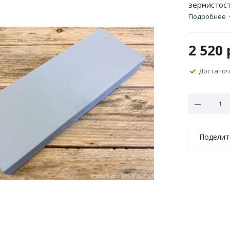
зернистост
Подробнее
2 520
Достато
Поделит