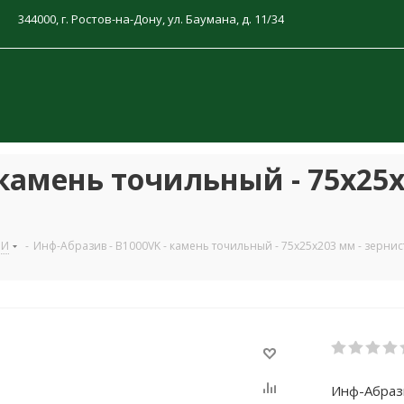
344000, г. Ростов-на-Дону, ул. Баумана, д. 11/34
 камень точильный - 75x25x
НИ
-
Инф-Абразив - B1000VK - камень точильный - 75x25x203 мм - зернист
Инф-Абрази