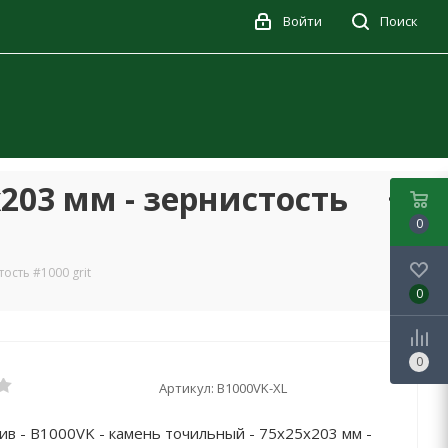
Войти
Поиск
203 мм - зернистость
0
ость #1000 grit
0
0
Артикул:
B1000VK-XL
в - B1000VK - камень точильный - 75x25x203 мм -