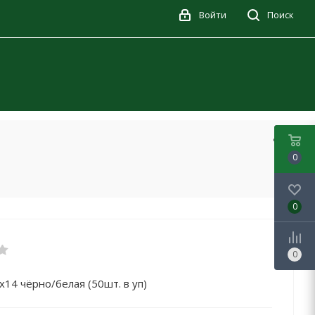
Войти
Поиск
0
0
0
4 чёрно/белая (50шт. в уп)