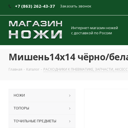
+7 (863) 262-43-37
Заказать звонок
Интернет-магазин ножей
с доставкой по России
Мишень14х14 чёрно/белая
Главная
-
Каталог
-
РАСХОДНИКИ К ПНЕВМАТИКЕ, ЗАПЧАСТИ, АКСЕС
НОЖИ
ТОПОРЫ
ТОЧИЛЬНЫЕ ПРЕДМЕТЫ