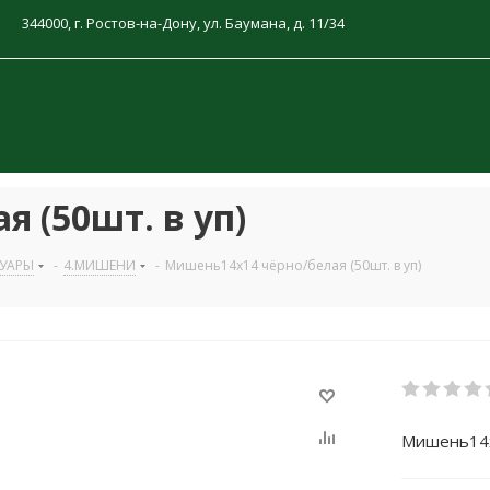
344000, г. Ростов-на-Дону, ул. Баумана, д. 11/34
 (50шт. в уп)
СУАРЫ
-
4.МИШЕНИ
-
Мишень14х14 чёрно/белая (50шт. в уп)
Мишень14х1