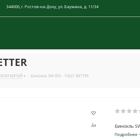
344000, г. Ростов-на-Дону, ул. Баумана, д. 11/34
ETTER
ОКЛИ КИТАЙ
-
Бинокль SW-055 - 10x21 BETTER
Бинокль S
Подробнее