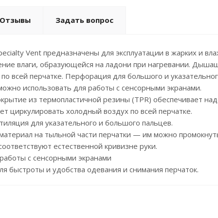
Отзывы
Задать вопрос
pecialty Vent предназначены для эксплуатации в жарких и вл
ние влаги, образующейся на ладони при нагревании. Дышащ
по всей перчатке. Перфорация для большого и указательно
можно использовать для работы с сенсорными экранами.
крытие из термопластичной резины (TPR) обеспечивает над
яет циркулировать холодный воздух по всей перчатке.
иляция для указательного и большого пальцев.
атериал на тыльной части перчатки — им можно промокнуть 
оответствуют естественной кривизне руки.
работы с сенсорными экранами
я быстроты и удобства одевания и снимания перчаток.