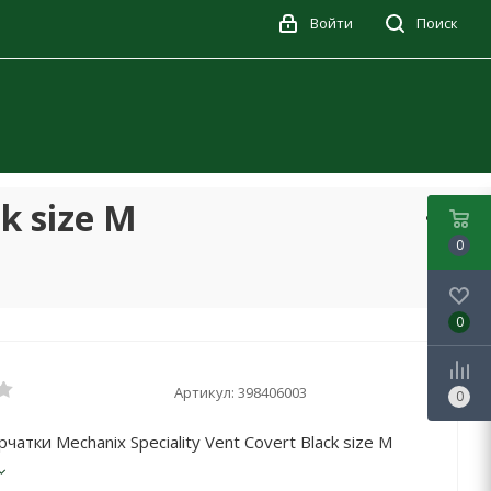
Войти
Поиск
k size M
0
0
Артикул:
398406003
0
атки Mechanix Speciality Vent Covert Black size M