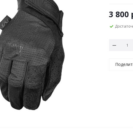
3 800
Достато
Поделит