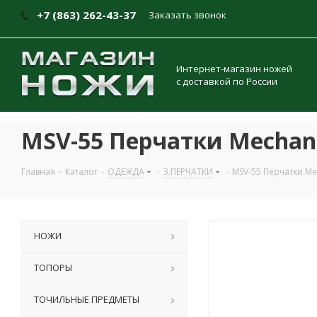
+7 (863) 262-43-37
Заказать звонок
Интернет-магазин ножей
с доставкой по России
MSV-55 Перчатки Mechanix 
Главная
-
Каталог
-
ОДЕЖДА
-
3.ПЕРЧАТКИ
-
MSV-55 Перчатки Mech
НОЖИ
ТОПОРЫ
ТОЧИЛЬНЫЕ ПРЕДМЕТЫ