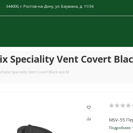
344000, г. Ростов-на-Дону, ул. Баумана, д. 11/34
Speciality Vent Covert Blac
anix Speciality Vent Covert Black size M
MSV-55 Перч
Подробнее