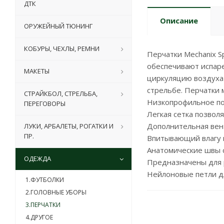
ДТК
Описание
ОРУЖЕЙНЫЙ ТЮНИНГ
КОБУРЫ, ЧЕХЛЫ, РЕМНИ
Перчатки Mechanix S
обеспечивают испаре
МАКЕТЫ
циркуляцию воздуха 
стрельбе. Перчатки 
СТРАЙКБОЛ, СТРЕЛЬБА,
Низкопрофильное по
ПЕРЕГОВОРЫ
Легкая сетка позвол
Дополнительная вент
ЛУКИ, АРБАЛЕТЫ, РОГАТКИ И
ПР.
Впитывающий влагу м
Анатомические швы с
ОДЕЖДА
Предназначены для 
Нейлоновые петли дл
1.ФУТБОЛКИ
2.ГОЛОВНЫЕ УБОРЫ
3.ПЕРЧАТКИ
4.ДРУГОЕ