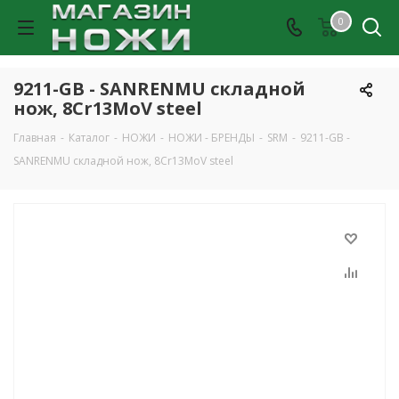
0
9211-GB - SANRENMU складной
нож, 8Cr13MoV steel
Главная
-
Каталог
-
НОЖИ
-
НОЖИ - БРЕНДЫ
-
SRM
-
9211-GB -
SANRENMU складной нож, 8Cr13MoV steel