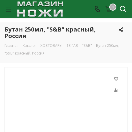
0
Бутан 250мл, "S&B" красный,
Россия
Главная
-
Каталог
-
ХОЗТОВАРЫ
-
13.ГАЗ
-
"S&B"
-
Бутан 250мл,
"S&B" красный, Россия