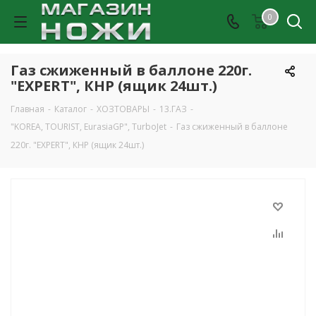
0
Газ сжиженный в баллоне 220г.
"EXPERT", КНР (ящик 24шт.)
Главная
-
Каталог
-
ХОЗТОВАРЫ
-
13.ГАЗ
-
"KOREA, TOURIST, EurasiaGP", TurboJet
-
Газ сжиженный в баллоне
220г. "EXPERT", КНР (ящик 24шт.)