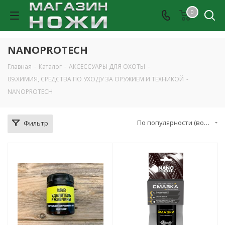
0
NANOPROTECH
Главная
-
Каталог
-
АКСЕССУАРЫ ДЛЯ ОХОТЫ
-
09.ХИМИЯ, СРЕДСТВА ПО УХОДУ ЗА ОРУЖИЕМ И ТЕХНИКОЙ
-
NANOPROTECH
По популярности (возрастание)
Фильтр