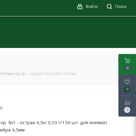
Войти
Поиск
0
ля Квинтор №1 - острая 4,5к/ 0,53 г/150 шт
0
0
ор №1 - острая 4,5к/ 0,53 г/150 шт. для пневмат.
ибра 4,5мм