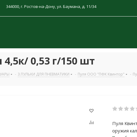
344000, г. Ростов-на-Дону, ул. Баумана, д. 11/34
4,5к/ 0,53 г/150 шт
СУАРЫ
-
3.ПУЛЬКИ ДЛЯ ПНЕВМАТИКИ
-
Пуля ООО "ПФК Квинтор"
-
Пу
Пуля Квинт
оружия кал