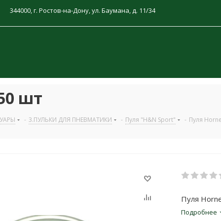
344000, г. Ростов-на-Дону, ул. Баумана, д. 11/34
150 шт
СУАРЫ
-
3.ПУЛЬКИ ДЛЯ ПНЕВМАТИКИ
-
Пуля "H&N Sport"
-
Пуля Horne
Пуля Horne
Подробнее