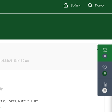
Войти
Поиск
0
t 6,35к/1,43г/150 шт
0
0
t 6,35к/1,43г/150 шт