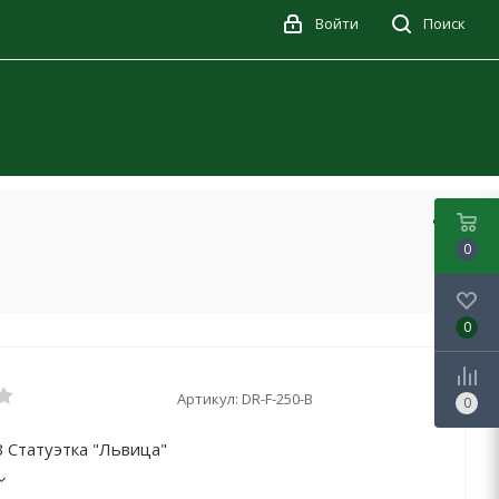
Войти
Поиск
0
0
Артикул:
DR-F-250-B
0
 Статуэтка "Львица"