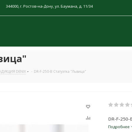
344000, г. Ростов-на-Дону, ул. Баумана, д. 11/34
ьвица"
ОДУКЦИЯ DENIX
-
DR-F-250-B Статуэтка "Львица"
DR-F-250-B
Подробнее