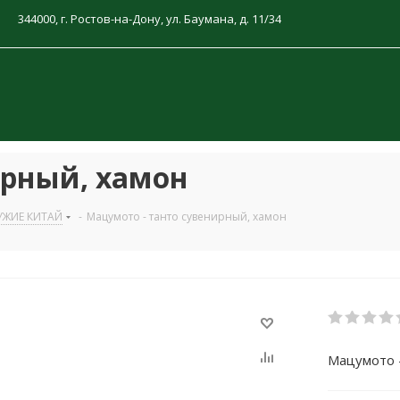
344000, г. Ростов-на-Дону, ул. Баумана, д. 11/34
ирный, хамон
УЖИЕ КИТАЙ
-
Мацумото - танто сувенирный, хамон
Мацумото -