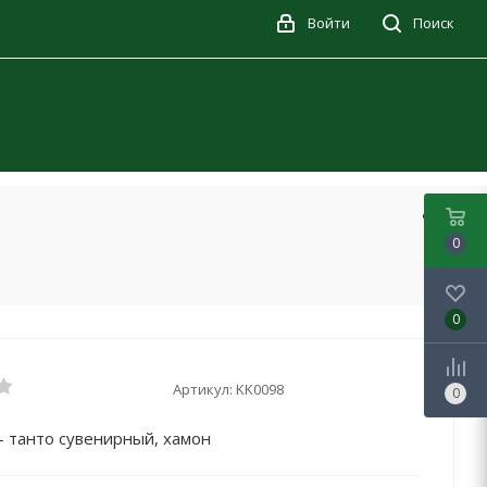
Войти
Поиск
0
0
Артикул:
KK0098
0
 танто сувенирный, хамон