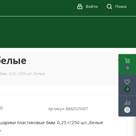
Войти
Поиск
белые
0
мм. 0,25 г/250 шт.,белые
0
Артикул:
BB625250ST
0
шарики пластиковые 6мм. 0,25 г/250 шт.,белые